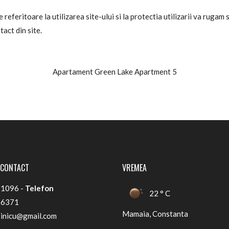
referitoare la utilizarea site-ului si la protectia utilizarii va rugam
act din site.
Apartament Green Lake Apartment 5
 CONTACT
VREMEA
1096 -
Telefon
22 ° C
66371
Mamaia, Constanta
sinicu@gmail.com