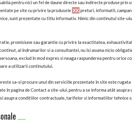
abila pentru nici un fel de daune directe sau indirecte produse prin ut
entate pe site cu privire la produsele
XX
preturi, informatii, campani
ice, sunt prezentate cu titlu informativ. Nimic din continutul site-ulu
ratie, promisiune sau garantie cu privire la exactitatea, exhaustivit
ontinut, al îndrumarilor si a consultantei, nu îsi asuma nicio obligati
 persoana, exclud în mod expres si neaga raspunderea pentru orice co
re a utilizarii continutului.
este sa-si procure unul din serviciile prezentate în site este rugat
ate în pagina de Contact a site-ului, pentru a se informa atât asupra d
 si asupra conditiilor contractuale, tarifelor si informatiilor tehnice 
sonale