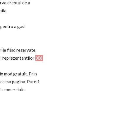
erva dreptul de a
ila.
r pentru a gasi
ile fiind rezervate.
al reprezentantilor
XX
 în mod gratuit. Prin
 accesa pagina. Puteti
i comerciale.