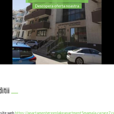
Descopera oferta noastra
ditii
 site web
https://apartamentgreenlakeapartment5mamaia.cazare7.r