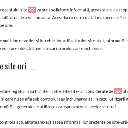
prezentului site
XX
va sunt solicitate informatii, aceasta are ca scop
ilitatea de a va contacta. Acest lucru este cu atât mai necesar în ca
pe site.
mai bine nevoilor si întrebarilor utilizatorilor site-ului, informatiile
 vor face obiectul unei stocari si prelucrari electronice.
e site-uri
ntine legaturi sau trimiteri catre alte site-uri considerate de
XX
uti
 si care nu se afla sub controlul sau îndrumarea sa. În cazul utilizarii
 conditiile generale de utilizare corespunzatoare acelor site-uri.
ntrola actualitatea/exactitatea informatiilor prezente pe site-urile 