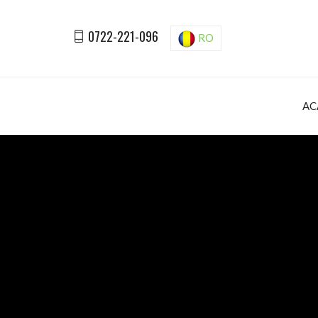
0722-221-096
RO
AC