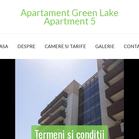
Apartament Green Lake
Apartment 5
ASA
DESPRE
CAMERE SI TARIFE
GALERIE
CONT
Termeni si conditii