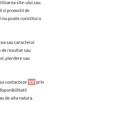
ilizarea site-ului sau.
i si promotii de
i nu poate constitui o
atea sau caracterul
e de rezultat sau
st, pierdere sau
a sa contacteze
XX
prin
isponibilitatii
sau de alta natura.