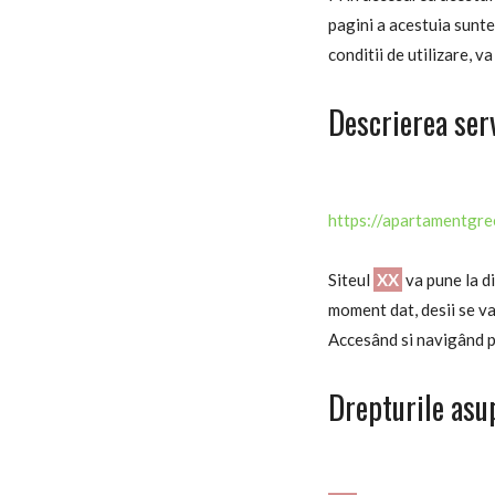
pagini a acestuia sunte
conditii de utilizare, v
Descrierea ser
https://apartamentgr
Siteul
XX
va pune la di
moment dat, desii se va 
Accesând si navigând pe
Drepturile asup