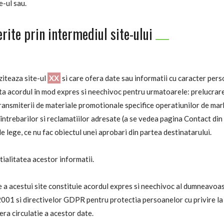
e-ul sau.
erite prin intermediul site-ului
ziteaza site-ul
XX
si care ofera date sau informatii cu caracter pers
sta acordul în mod expres si neechivoc pentru urmatoarele: prelucrar
ransmiterii de materiale promotionale specifice operatiunilor de mar
întrebarilor si reclamatiilor adresate (a se vedea pagina Contact din s
de lege, ce nu fac obiectul unei aprobari din partea destinatarului.
ialitatea acestor informatii.
e a acestui site constituie acordul expres si neechivoc al dumneavoa
2001 si directivelor GDPR pentru protectia persoanelor cu privire la
era circulatie a acestor date.