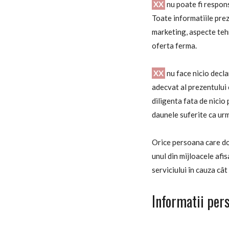
XX
nu poate fi respons
Toate informatiile prez
marketing, aspecte tehn
oferta ferma.
XX
nu face nicio decla
adecvat al prezentului c
diligenta fata de nicio
daunele suferite ca urma
Orice persoana care dor
unul din mijloacele afis
serviciului în cauza cât
Informatii per