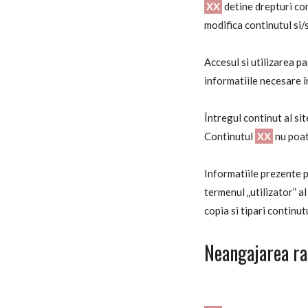
XX
detine drepturi com
modifica continutul si/
Accesul si utilizarea pa
informatiile necesare î
Întregul continut al si
Continutul
XX
nu poat
Informatiile prezente 
termenul „utilizator” a
copia si tipari continut
Neangajarea r