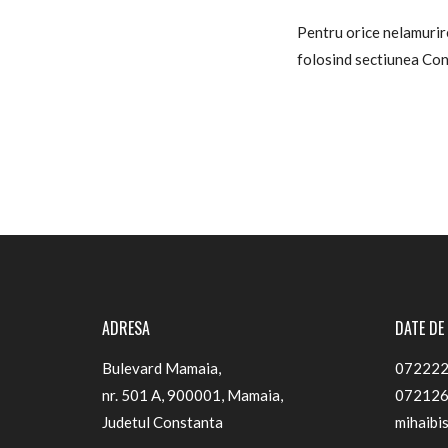
Pentru orice nelamurire 
folosind sectiunea Cont
ADRESA
DATE DE
Bulevard Mamaia,
072222
nr. 501 A, 900001, Mamaia,
07212
Judetul Constanta
mihaibi