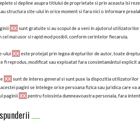
plete si depline asupra titlului de proprietate si prin aceasta îsi rez
sau structura site-ului în orice moment si fara nici o informare prealab
ginii
XX
sunt gratuite si au scopul de a veni in ajutorul utilizatorilo
n cel mai usor si rapid mod posibil, conform cerintelor fiecaruia.
te-ului
XX
este protejat prin legea drepturilor de autor, toate dreptur
e fi reprodus, modificat sau exploatat fara consimtamântul explicit 
pe
XX
sunt de interes general si sunt puse la dispozitia utilizatorilor
l acestei pagini se întelege orice persoana fizica sau juridica care va
ul paginii
XX
pentru folosinta dumneavoastra personala, fara intenti
aspunderii