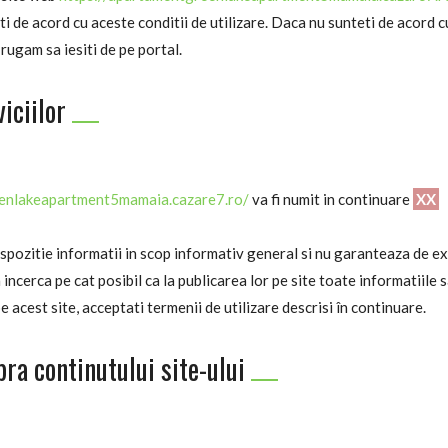
ti de acord cu aceste conditii de utilizare. Daca nu sunteti de acord c
a rugam sa iesiti de pe portal.
viciilor
eenlakeapartment5mamaia.cazare7.ro/
va fi numit in continuare
XX
spozitie informatii in scop informativ general si nu garanteaza de ex
incerca pe cat posibil ca la publicarea lor pe site toate informatiile s
 acest site, acceptati termenii de utilizare descrisi în continuare.
ra continutului site-ului