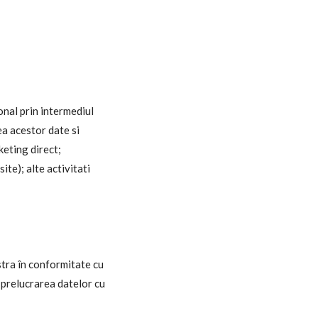
onal prin intermediul
ea acestor date si
keting direct;
ite); alte activitati
stra în conformitate cu
 prelucrarea datelor cu